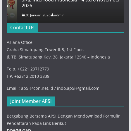
2026
26 Januari 2026
admin
Contact Us
Asiana Office
Graha Simatupang Tower II.B, 1st Floor.
Jl. TB. Simatupang Kav. 38, Jakarta 12540 – Indonesia
Telp. +6221 29712779
HP. +62812 2010 3838
Email ; ap5i@cbn.net.id / indo.ap5i@gmail.com
Joint Member AP5I
Bergabung Bersama AP5I Dengan Mendownload Formulir
Pendaftaran Pada Link Berikut
DOWNLOAD