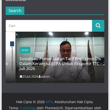
Search
NEWS
Sosialisasi Pemanfaatan Tarif Preferensi 0%
Dalam Kerangka IJEPA Untuk Eksportir TTC – 23
Juli 2026
23 Juli 2026
admin
Hak Cipta © 2026
AP5I
. Keseluruhan Hak Cipta.
Tema:
ColorMag
oleh ThemeGrill. Dipersembahkan oleh