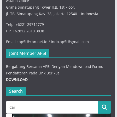
Asiana Office
Graha Simatupang Tower II.B, 1st Floor.
Jl. TB. Simatupang Kav. 38, Jakarta 12540 – Indonesia
Telp. +6221 29712779
HP. +62812 2010 3838
Email ; ap5i@cbn.net.id / indo.ap5i@gmail.com
Joint Member AP5I
Bergabung Bersama AP5I Dengan Mendownload Formulir
Pendaftaran Pada Link Berikut
DOWNLOAD
Search