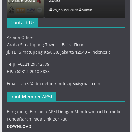
26
2026
26 Januari 2026
admin
Contact Us
Asiana Office
Graha Simatupang Tower II.B, 1st Floor.
Jl. TB. Simatupang Kav. 38, Jakarta 12540 – Indonesia
Telp. +6221 29712779
HP. +62812 2010 3838
Email ; ap5i@cbn.net.id / indo.ap5i@gmail.com
Joint Member AP5I
Bergabung Bersama AP5I Dengan Mendownload Formulir
Pendaftaran Pada Link Berikut
DOWNLOAD