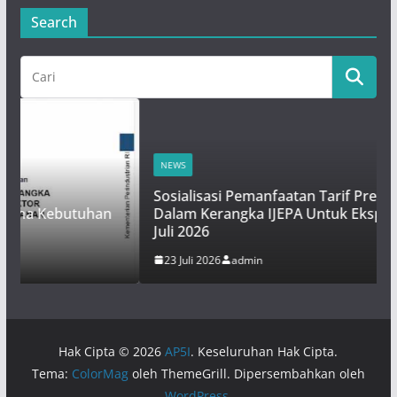
Search
NEWS
Sosialisasi Pemanfaatan Tarif Preferensi 0%
an
Dalam Kerangka IJEPA Untuk Eksportir TTC – 23
Juli 2026
23 Juli 2026
admin
Hak Cipta © 2026
AP5I
. Keseluruhan Hak Cipta.
Tema:
ColorMag
oleh ThemeGrill. Dipersembahkan oleh
WordPress
.