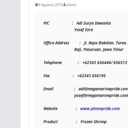
8 Agustus 2018
admin
PIC                    :   Adi Surya Dewanto
                           Yosef Ezra
Office Address         :   Jl. Raya Bakalan, Ture
                           Beji, Pasuruan, Jawa Timur
Telephone              :   +62343 656446/ 656513
Fax                    :   +62343 656195
Email                  :   adi@megamarinepride.co
                           yosef@megamarinepride.com
Website                :   
www.ptmmpride.com
Product                :   Frozen Shrimp