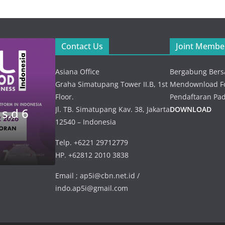
Kick Of
Meetin
NEWS
Contact Us
Joint Membe
Verifika
Peresmian
Rencan
Ocean Institute
Asiana Office
Bergabung Bers
Kebutu
of Indonesia (
Graha Simatupang Tower II.B, 1st
Mendownload Fo
Impor –
ADVERTISING
Floor.
Pendaftaran Pad
OII ) – 21 Juli
2026
Jl. TB. Simatupang Kav. 38, Jakarta
DOWNLOAD
 s.d 6
SEAFOOD SHOW of ASIA – 4 
2026
12540 – Indonesia
NOVEMBER 2026
23 Juli 2026
21 Juli 2026
admin
Telp. +6221 29712779
26 Januari 2026
admin
HP. +62812 2010 3838
Email ; ap5i@cbn.net.id /
indo.ap5i@gmail.com