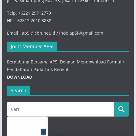
Jl. TB. Simatupang Kav. 38, Jakarta 12540 – Indonesia
Telp. +6221 29712779
HP. +62812 2010 3838
Email ; ap5i@cbn.net.id / indo.ap5i@gmail.com
Joint Member AP5I
Bergabung Bersama AP5I Dengan Mendownload Formulir
Pendaftaran Pada Link Berikut
DOWNLOAD
Search