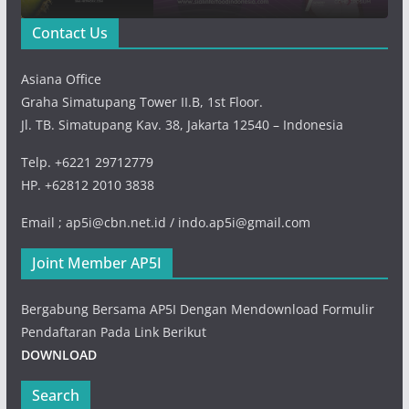
Contact Us
Asiana Office
Graha Simatupang Tower II.B, 1st Floor.
Jl. TB. Simatupang Kav. 38, Jakarta 12540 – Indonesia
Telp. +6221 29712779
HP. +62812 2010 3838
Email ; ap5i@cbn.net.id / indo.ap5i@gmail.com
Joint Member AP5I
Bergabung Bersama AP5I Dengan Mendownload Formulir
Pendaftaran Pada Link Berikut
DOWNLOAD
Search