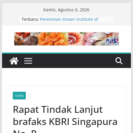
Skip
Kamis, Agustus 6, 2026
to
Terbaru:
Peresmian Ocean Institute of
content
Indonesia ( OII ) – 21 Juli 2026
PT. Indokemika Jayatama
Kick Off Meeting Verifikasi Rencana
Kebutuhan Impor – 23 Juli 2026
Sosialisasi Pemanfaatan Tarif
Preferensi 0% Dalam Kerangka
IJEPA Untuk Eksportir TTC – 23 Juli
2026
Rapat Program Kerja Prioritas
Nasional Sektor Kelautan dan
Perikanan – 21 Juli 2026
NEWS
Rapat Tindak Lanjut
brafaks KBRI Singapura