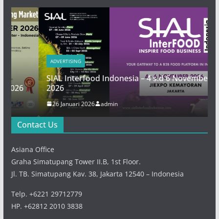
ADVERTISING
SIAL Interfood Indonesia – 4 s.d 6 November
6
2026
26 Januari 2026
admin
Contact Us
Asiana Office
Graha Simatupang Tower II.B, 1st Floor.
Jl. TB. Simatupang Kav. 38, Jakarta 12540 – Indonesia
Telp. +6221 29712779
HP. +62812 2010 3838