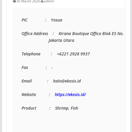
30 Maret 2020
admin
PIC               :    Yosua
Office Address    :    Kirana Boutique Office Blok E3 No. 7 
                       Jakarta Utara
Telephone         :    +6221 2928 9937
Fax               :    -
Email             :    halo@ekosis.id
Website           :   
https://ekosis.id/
Product           :    Shrimp, Fish