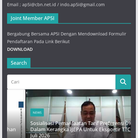
Email ; ap5i@cbn.net.id / indo.ap5i@gmail.com
Joint Member AP5I
Bergabung Bersama AP5I Dengan Mendownload Formulir
Pendaftaran Pada Link Berikut
DOWNLOAD
Search
NEWS
Sosialisasi Pemanfaatan Tarif Preferensi 0%
n
Dalam Kerangka IJEPA Untuk Eksportir TTC – 23
Juli 2026