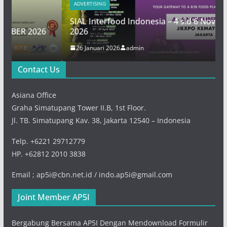
ADVERTISING
SIAL Interfood Indonesia – 4 s.d 6 November
26
2026
26 Januari 2026
admin
Contact Us
Asiana Office
Graha Simatupang Tower II.B, 1st Floor.
Jl. TB. Simatupang Kav. 38, Jakarta 12540 – Indonesia
Telp. +6221 29712779
HP. +62812 2010 3838
Email ; ap5i@cbn.net.id / indo.ap5i@gmail.com
Joint Member AP5I
Bergabung Bersama AP5I Dengan Mendownload Formulir