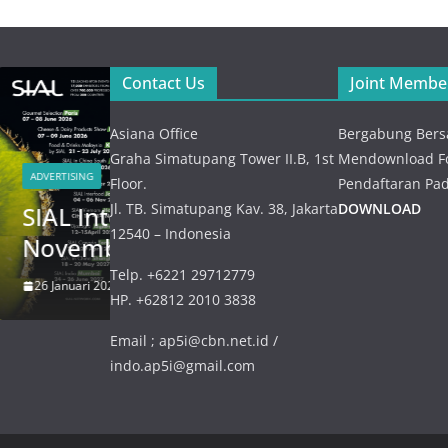
Kick O
Meet
NEWS
Contact Us
Joint Membe
Verifi
Peresmian
Renc
Ocean Institute
Asiana Office
Bergabung Bers
Kebu
of Indonesia (
Graha Simatupang Tower II.B, 1st
Mendownload Fo
Impor 
ADVERTISING
Floor.
Pendaftaran Pad
OII ) – 21 Juli
2026
Jl. TB. Simatupang Kav. 38, Jakarta
DOWNLOAD
– 4 s.d 6
SEAFOOD SHOW of ASIA –
2026
12540 – Indonesia
NOVEMBER 2026
23 Juli 20
21 Juli 2026
admin
Telp. +6221 29712779
26 Januari 2026
admin
HP. +62812 2010 3838
Email ; ap5i@cbn.net.id /
indo.ap5i@gmail.com