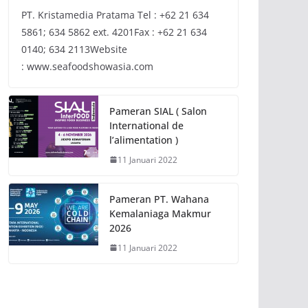
PT. Kristamedia Pratama Tel : +62 21 634
5861; 634 5862 ext. 4201Fax : +62 21 634
0140; 634 2113Website
: www.seafoodshowasia.com
Pameran SIAL ( Salon
International de
l’alimentation )
11 Januari 2022
Pameran PT. Wahana
Kemalaniaga Makmur
2026
11 Januari 2022
NEWS
Sosialisasi
Off
NEWS
ADVERTISING