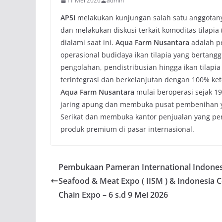
11 Mei 2026
admin
AP5I
melakukan kunjungan salah satu anggotany
dan melakukan diskusi terkait komoditas tilapia
dialami saat ini.
Aqua Farm Nusantara
adalah pe
operasional budidaya ikan tilapia yang bertan
pengolahan, pendistribusian hingga ikan tilapia
terintegrasi dan berkelanjutan dengan 100% ke
Aqua Farm Nusantara
mulai beroperasi sejak 
jaring apung dan membuka pusat pembenihan y
Serikat dan membuka kantor penjualan yang per
produk premium di pasar internasional.
Pembukaan Pameran International Indones
Seafood & Meat Expo ( IISM ) & Indonesia C
Chain Expo – 6 s.d 9 Mei 2026