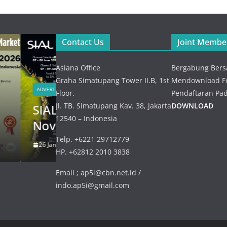
Meet
Peresmian
Verif
Ocean Institute
Renc
of Indonesia (
Contact Us
Joint Membe
Kebu
OII ) – 21 Juli
Asiana Office
Bergabung Bers
Impor
2026
Graha Simatupang Tower II.B, 1st
Mendownload Fo
2026
ADVERTISING
Floor.
Pendaftaran Pad
21 Juli 2026
admin
Jl. TB. Simatupang Kav. 38, Jakarta
DOWNLOAD
– 4 s.d 6
SEAFOOD SHOW of ASIA 
23 Juli 2
12540 – Indonesia
NOVEMBER 2026
Telp. +6221 29712779
26 Januari 2026
admin
HP. +62812 2010 3838
Email ; ap5i@cbn.net.id /
indo.ap5i@gmail.com