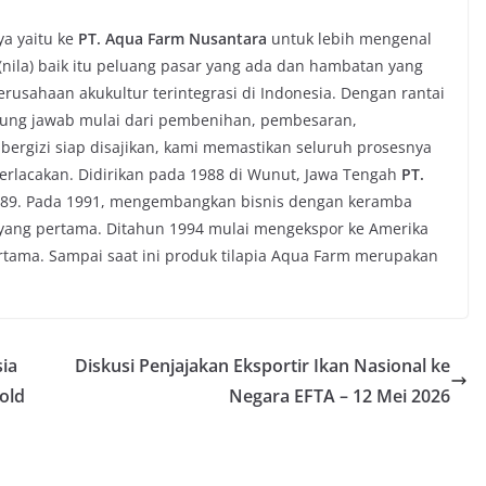
a yaitu ke
PT. Aqua Farm Nusantara
untuk lebih mengenal
 (nila) baik itu peluang pasar yang ada dan hambatan yang
rusahaan akukultur terintegrasi di Indonesia. Dengan rantai
ggung jawab mulai dari pembenihan, pembesaran,
 bergizi siap disajikan, kami memastikan seluruh prosesnya
terlacakan. Didirikan pada 1988 di Wunut, Jawa Tengah
PT.
1989. Pada 1991, mengembangkan bisnis dengan keramba
ang pertama. Ditahun 1994 mulai mengekspor ke Amerika
tama. Sampai saat ini produk tilapia Aqua Farm merupakan
ia
Diskusi Penjajakan Eksportir Ikan Nasional ke
old
Negara EFTA – 12 Mei 2026