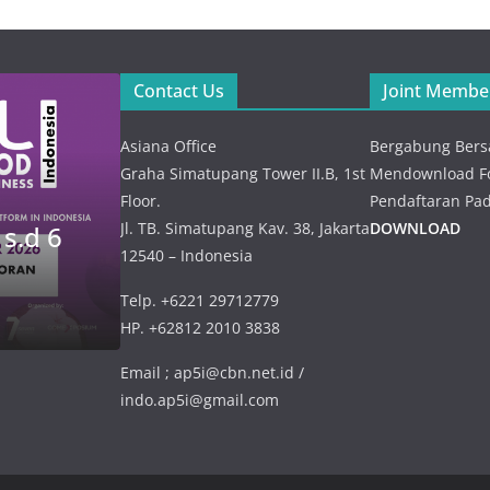
Kick Of
Meetin
NEWS
Contact Us
Joint Membe
Verifika
Peresmian
Rencan
Ocean Institute
Asiana Office
Bergabung Bers
Kebutu
of Indonesia (
Graha Simatupang Tower II.B, 1st
Mendownload Fo
Impor –
ADVERTISING
Floor.
Pendaftaran Pad
OII ) – 21 Juli
2026
Jl. TB. Simatupang Kav. 38, Jakarta
DOWNLOAD
 s.d 6
SEAFOOD SHOW of ASIA – 4 
2026
12540 – Indonesia
NOVEMBER 2026
23 Juli 2026
21 Juli 2026
admin
Telp. +6221 29712779
26 Januari 2026
admin
HP. +62812 2010 3838
Email ; ap5i@cbn.net.id /
indo.ap5i@gmail.com