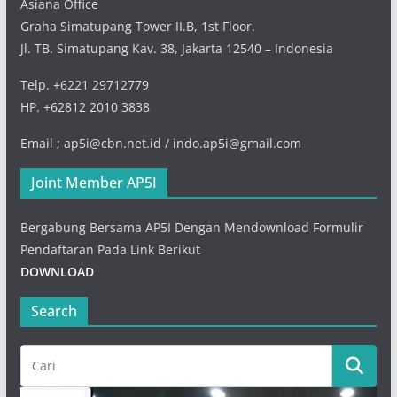
Asiana Office
Graha Simatupang Tower II.B, 1st Floor.
Jl. TB. Simatupang Kav. 38, Jakarta 12540 – Indonesia
Telp. +6221 29712779
HP. +62812 2010 3838
Email ; ap5i@cbn.net.id / indo.ap5i@gmail.com
Joint Member AP5I
Bergabung Bersama AP5I Dengan Mendownload Formulir
Pendaftaran Pada Link Berikut
DOWNLOAD
Search